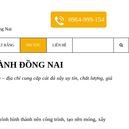
0964-999-154
ng Nai
ẶT BẰNG
TIN TỨC
LIÊN HỆ
ÀNH ĐỒNG NAI
 địa chỉ cung cấp cát đá xây uy tín, chất lượng, giá
trình hình thành nên công trình, tạo nền móng, xây