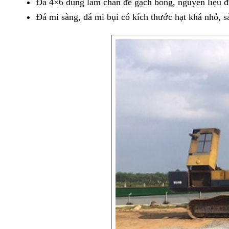
Đá 4×6 dùng làm chân đế gạch bông, nguyên liệu 
Đá mi sàng, đá mi bụi có kích thước hạt khá nhỏ, s