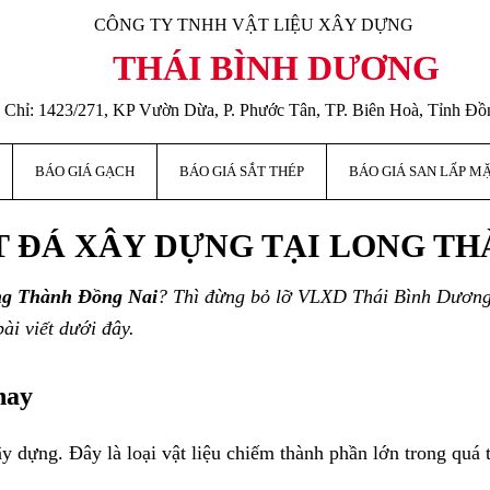
CÔNG TY TNHH VẬT LIỆU XÂY DỰNG
THÁI BÌNH DƯƠNG
 Chỉ: 1423/271, KP Vườn Dừa, P. Phước Tân, TP. Biên Hoà, Tỉnh Đồ
BÁO GIÁ GẠCH
BÁO GIÁ SẮT THÉP
BÁO GIÁ SAN LẤP M
T ĐÁ XÂY DỰNG TẠI LONG TH
ong Thành Đồng Nai
? Thì đừng bỏ lỡ VLXD Thái Bình Dương –
bài viết dưới đây.
nay
y dựng. Đây là loại vật liệu chiếm thành phần lớn trong quá 