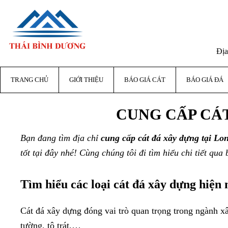
Địa
TRANG CHỦ
GIỚI THIỆU
BÁO GIÁ CÁT
BÁO GIÁ ĐÁ
CUNG CẤP CÁ
Bạn đang tìm địa chỉ
cung cấp cát đá xây dựng tại L
tốt tại đây nhé! Cùng chúng tôi đi tìm hiểu chi tiết qua 
Tìm hiểu các loại cát đá xây dựng hiện 
Cát đá xây dựng đóng vai trò quan trọng trong ngành xâ
tường, tô trát,…