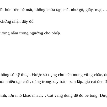
đất bùn trên bề mặt, không chứa tạp chất như gỗ, giấy, mạt,…
ờ chứng nhận đầy đủ.
m lượng nằm trong ngưỡng cho phép.
g thông số kỹ thuật. Được sử dụng cho nền móng vững chắc, d
a nhiều tạp chất, dùng trong xây trát – san lấp. giá cát đen 
bình, lớn nhỏ khác nhau,… Cát vàng dùng để đổ bê tông. Được