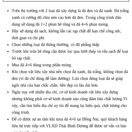
Trên thị trường với 2 loại đá xây dựng là đá đen và đá xanh. Đá trắng
xanh có cường độ chịu nén cao hơn đá đen. Trong công trình dân
dụng sử dụng đá 1×2 phun bê tông và đá 4×6 phun móng.
Hãy sử dụng đá sạch, không lẫn các tạp chất để hạn chế công sức,
thời gian và chi phí.
Chọn những loại đá thông thường, có độ phẳng thấp
Trước khi trộn bê tông cần được lọc qua lưới thép và rửa sạch để loại
bỏ tạp chất.
Mua đá 4×6 dùng trong phần móng.
Khi chọn vật liệu xây nhà nên chọn đá xanh, đá trắng, không chọn đá
đen (vì đá chỉ dùng để làm đường). Lựa chọn đúng loại đá sẽ giúp
ngôi nhà của bạn chắc chắn, bền đẹp và lâu dài hơn.
Ngày nay với nhiều địa chỉ, cơ sở kinh doanh vật liệu xây dựng
nhưng không phải cơ sở kinh doanh nào cũng đảm bảo chất lượng.Vì
vậy, cần tìm hiểu địa chỉ uy tín để mang lại hiệu quả, chất lượng cho
công trình.
Để có được sự an tâm khi mua đá 4×6 tại Đồng Nai, quý khách hàng
liên hệ trực tiếp với VLXD Thái Bình Dương để được tư vấn và báo