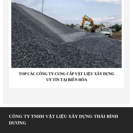
TOP CÁC CÔNG TY CUNG CẤP VẬT LIỆU XÂY DỰNG
UY TÍN TẠI BIÊN HÒA
CÔNG TY TNHH VẬT LIỆU XÂY DỰNG THÁI BÌNH
DƯƠNG