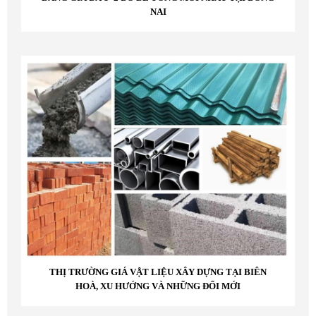
NAI
THỊ TRƯỜNG GIÁ VẬT LIỆU XÂY DỰNG TẠI BIÊN
HOÀ, XU HƯỚNG VÀ NHỮNG ĐỔI MỚI