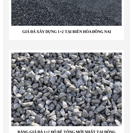
GIÁ ĐÁ XÂY DỰNG 1×2 TẠI BIÊN HÒA ĐỒNG NAI
BẢNG GIÁ ĐÁ 1×2 ĐỔ BÊ TÔNG MỚI NHẤT TẠI ĐỒNG