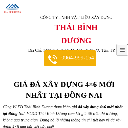
CÔNG TY TNHH VẬT LIỆU XÂY DỰNG
THÁI BÌNH
DƯƠNG
O
Địa Chỉ: 1423/271, KP Vườn Dừa, P. Phước Tân, TP. Biên
0964-999-154
Hoà, Tỉnh Đồng Nai
M
M
GIÁ ĐÁ XÂY DỰNG 4×6 MỚI
NHẤT TẠI ĐỒNG NAI
Cùng VLXD Thái Bình Dương tham khảo
giá đá xây dựng 4×6 mới nhất
tại Đồng Nai
. VLXD Thái Bình Dương cam kết giá tốt trên thị trường,
không qua trung gian. Đừng bỏ lỡ những thông tin chi tiết hay về đá xây
dựng 4×6 qua bài viết này nhé!