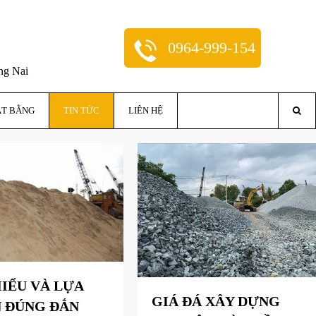
0964-999-154
ng Nai
ẶT BẰNG
TIN TỨC
LIÊN HỆ
HIỂU VÀ LỰA
GIÁ ĐÁ XÂY DỰNG
 ĐÚNG ĐẮN