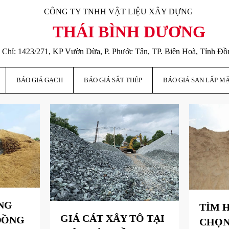
CÔNG TY TNHH VẬT LIỆU XÂY DỰNG
THÁI BÌNH DƯƠNG
 Chỉ: 1423/271, KP Vườn Dừa, P. Phước Tân, TP. Biên Hoà, Tỉnh Đồ
BÁO GIÁ GẠCH
BÁO GIÁ SẮT THÉP
BÁO GIÁ SAN LẤP M
NG
TÌM 
GIÁ CÁT XÂY TÔ TẠI
 ĐỒNG
CHỌN