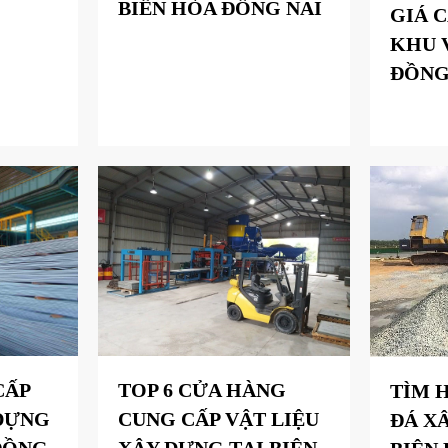
BIÊN HÒA ĐỒNG NAI
GIÁ C
KHU 
ĐỒNG
CẤP
TOP 6 CỬA HÀNG
TÌM 
 DỰNG
CUNG CẤP VẬT LIỆU
ĐÁ X
 ĐỒNG
XÂY DỰNG TẠI BIÊN