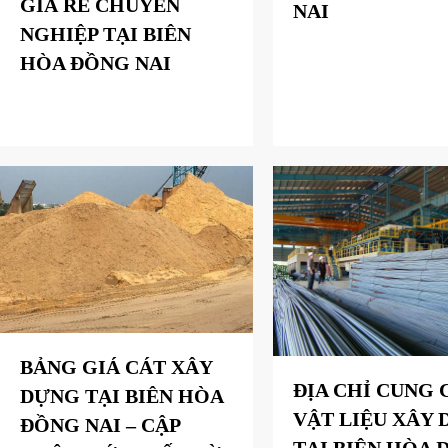
GIÁ RẺ CHUYÊN
NAI
NGHIỆP TẠI BIÊN
HÒA ĐỒNG NAI
BẢNG GIÁ CÁT XÂY
ĐỊA CHỈ CUNG 
DỰNG TẠI BIÊN HÒA
VẬT LIỆU XÂY
ĐỒNG NAI – CẬP
TẠI BIÊN HÒA