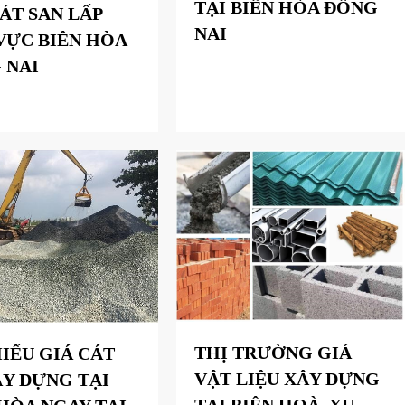
TẠI BIÊN HÒA ĐỒNG
ÁT SAN LẤP
NAI
VỰC BIÊN HÒA
 NAI
THỊ TRƯỜNG GIÁ
HIỂU GIÁ CÁT
VẬT LIỆU XÂY DỰNG
ÂY DỰNG TẠI
TẠI BIÊN HOÀ, XU