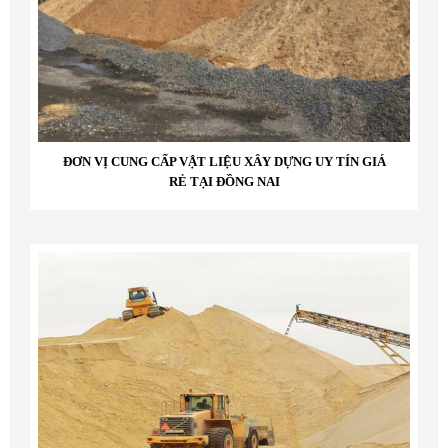
ĐƠN VỊ CUNG CẤP VẬT LIỆU XÂY DỰNG UY TÍN GIÁ
RẺ TẠI ĐỒNG NAI