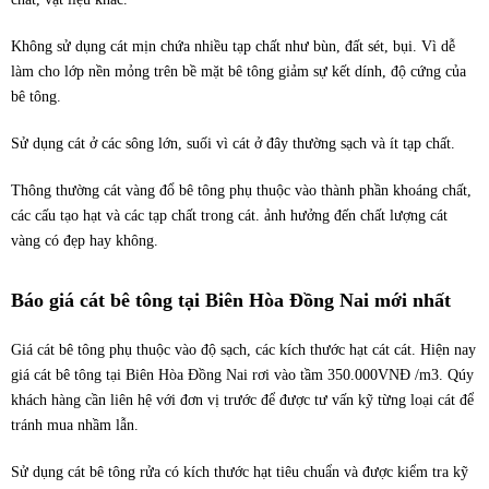
Không sử dụng cát mịn chứa nhiều tạp chất như bùn, đất sét, bụi. Vì dễ
làm cho lớp nền mỏng trên bề mặt bê tông giảm sự kết dính, độ cứng của
bê tông.
Sử dụng cát ở các sông lớn, suối vì cát ở đây thường sạch và ít tạp chất.
Thông thường cát vàng đổ bê tông phụ thuộc vào thành phần khoáng chất,
các cấu tạo hạt và các tạp chất trong cát. ảnh hưởng đến chất lượng cát
vàng có đẹp hay không.
Báo giá cát bê tông tại Biên Hòa Đồng Nai mới nhất
Giá cát bê tông phụ thuộc vào độ sạch, các kích thước hạt cát cát. Hiện nay
giá cát bê tông tại Biên Hòa Đồng Nai rơi vào tầm 350.000VNĐ /m3. Qúy
khách hàng cần liên hệ với đơn vị trước để được tư vấn kỹ từng loại cát để
tránh mua nhầm lẫn.
Sử dụng cát bê tông rửa có kích thước hạt tiêu chuẩn và được kiểm tra kỹ