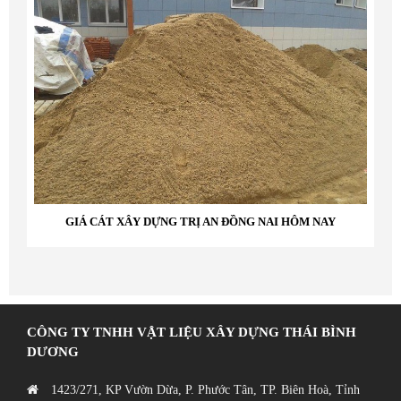
GIÁ CÁT XÂY DỰNG TRỊ AN ĐỒNG NAI HÔM NAY
CÔNG TY TNHH VẬT LIỆU XÂY DỰNG THÁI BÌNH
DƯƠNG
1423/271, KP Vườn Dừa, P. Phước Tân, TP. Biên Hoà, Tỉnh