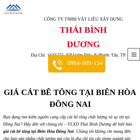
CÔNG TY TNHH VẬT LIỆU XÂY DỰNG
THÁI BÌNH
DƯƠNG
O
Địa Chỉ: 1423/271, KP Vườn Dừa, P. Phước Tân, TP. Biên
0964-999-154
Hoà, Tỉnh Đồng Nai
M
M
GIÁ CÁT BÊ TÔNG TẠI BIÊN HÒA
ĐỒNG NAI
Bạn đang tìm kiếm nguồn cung cấp cát bê tông chất lượng và uy tín tại
Đồng Nai? Hãy đến với chúng tôi – VLXD Thái Bình Dương để biết báo
giá cát bê tông tại Biên Hòa Đồng Nai
. Chúng tôi không chỉ mang đến
cho bạn sản phẩm chất lượng mà còn là địa chỉ tin cậy trong ngành xây